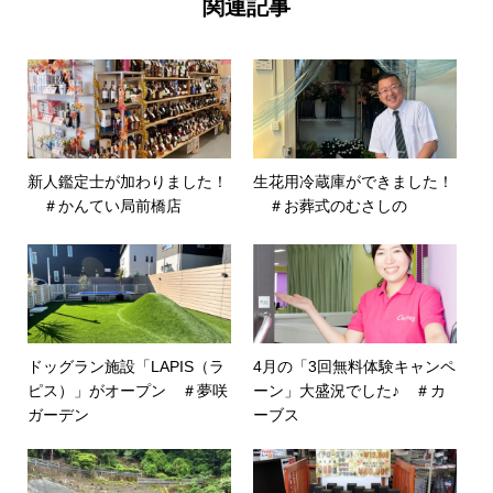
関連記事
新人鑑定士が加わりました！
生花用冷蔵庫ができました！
＃かんてい局前橋店
＃お葬式のむさしの
ドッグラン施設「LAPIS（ラ
4月の「3回無料体験キャンペ
ピス）」がオープン ＃夢咲
ーン」大盛況でした♪ ＃カ
ガーデン
ーブス