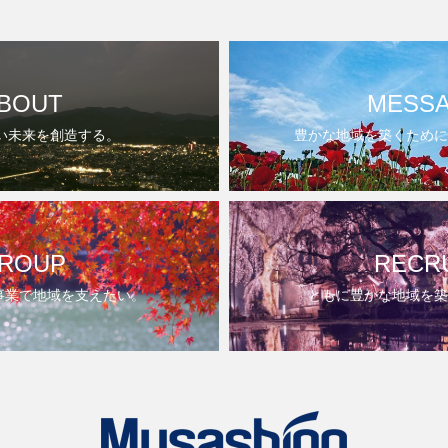
BOUT
MESS
い未来を創造する。
豊かな地域を築くために
ROUP
RECR
事業で地域を支えたい。
ともに豊かな地域を築