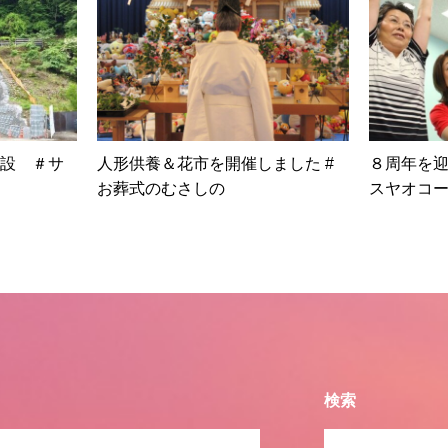
設 ＃サ
人形供養＆花市を開催しました #
８周年を
お葬式のむさしの
スヤオコ
検索