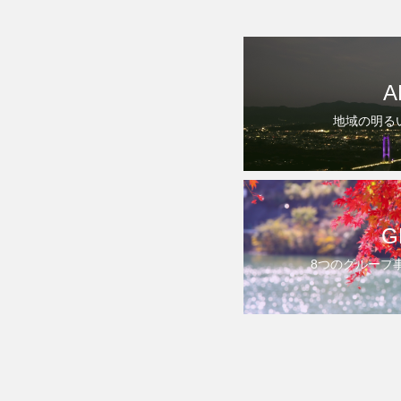
A
地域の明る
G
8つのグループ